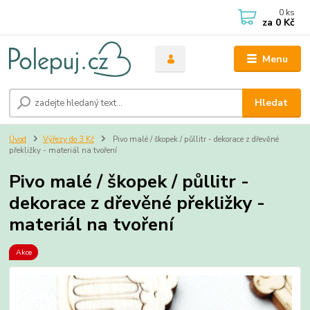
0
ks
za
0 Kč
Menu
Hledat
Úvod
Výřezy do 3 Kč
Pivo malé / škopek / půllitr - dekorace z dřevěné
překližky - materiál na tvoření
Pivo malé / škopek / půllitr -
dekorace z dřevěné překližky -
materiál na tvoření
Akce