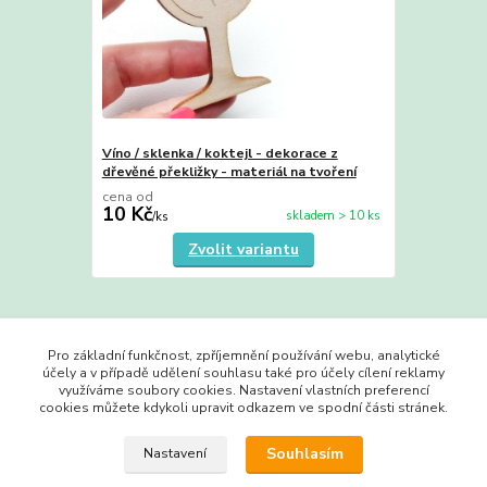
Víno / sklenka / koktejl - dekorace z
dřevěné překližky - materiál na tvoření
cena od
10 Kč
skladem > 10 ks
/
ks
Zvolit variantu
Zboží zařazeno v kategoriích
Pro základní funkčnost, zpříjemnění používání webu, analytické
účely a v případě udělení souhlasu také pro účely cílení reklamy
Výřezy do 3 Kč
využíváme soubory cookies. Nastavení vlastních preferencí
cookies můžete kdykoli upravit odkazem ve spodní části stránek.
Jídlo
Souhlasím
Nastavení