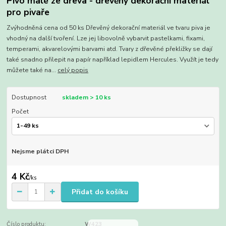
Pivo malé ze dřeva - dřevěný dekorační materiál
pro pivaře
Zvýhodněná cena od 50 ks Dřevěný dekorační materiál ve tvaru piva je
vhodný na další tvoření. Lze jej libovolně vybarvit pastelkami, fixami,
temperami, akvarelovými barvami atd. Tvary z dřevěné překližky se dají
také snadno přilepit na papír například lepidlem Hercules. Využít je tedy
můžete také na...
celý popis
Dostupnost
skladem > 10 ks
Počet
Nejsme plátci DPH
4 Kč
/
ks
Přidat do košíku
Číslo produktu:
W423