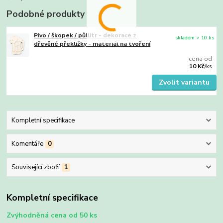
Podobné produkty
Pivo / škopek / půllitr - dekorace z
skladem > 10 ks
dřevěné překližky - materiál na tvoření
cena od
10 Kč
/
ks
Zvolit variantu
Kompletní specifikace
Komentáře
0
Související zboží
1
Kompletní specifikace
Zvýhodněná cena od 50 ks