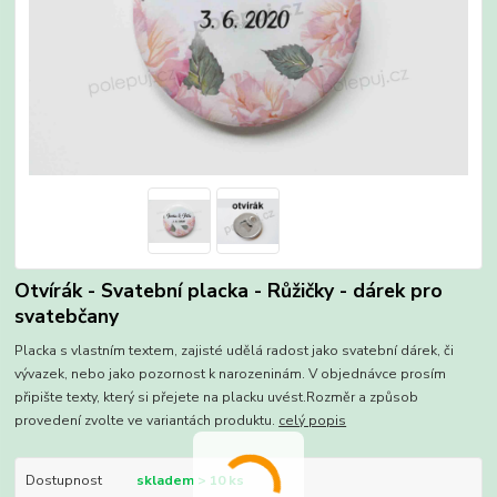
Otvírák - Svatební placka - Růžičky - dárek pro
svatebčany
Placka s vlastním textem, zajisté udělá radost jako svatební dárek, či
vývazek, nebo jako pozornost k narozeninám. V objednávce prosím
připište texty, který si přejete na placku uvést.Rozměr a způsob
provedení zvolte ve variantách produktu.
celý popis
Dostupnost
skladem > 10 ks