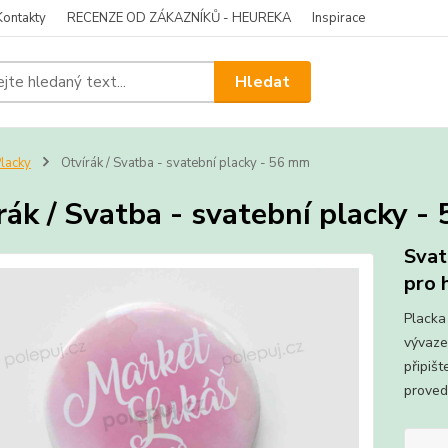
Kontakty
RECENZE OD ZÁKAZNÍKŮ - HEUREKA
Inspirace
Hledat
lacky
Otvírák / Svatba - svatební placky - 56 mm
rák / Svatba - svatební placky -
Svat
pro 
Placka 
vývaze
připišt
proved