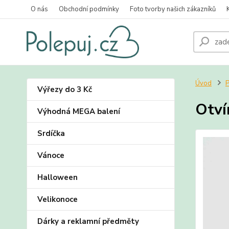
O nás
Obchodní podmínky
Foto tvorby našich zákazníků
Úvod
P
Výřezy do 3 Kč
Otví
Výhodná MEGA balení
Srdíčka
Vánoce
Halloween
Velikonoce
Dárky a reklamní předměty