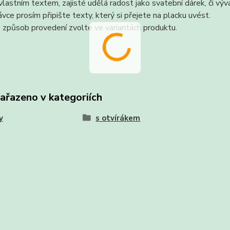
vlastním textem, zajisté udělá radost jako svatební dárek, či vý
vce prosím připište texty, který si přejete na placku uvést.
 způsob provedení zvolte ve variantách produktu.
zařazeno v kategoriích
y
s otvírákem