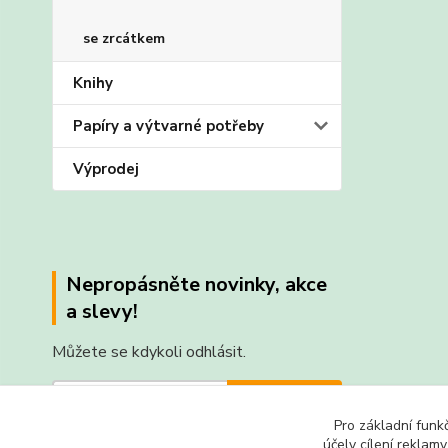
se zrcátkem
Knihy
Papíry a výtvarné potřeby
Výprodej
Nepropásněte novinky, akce
a slevy!
Můžete se kdykoli odhlásit.
Přihlásit se
Pro základní funk
Souhlasím se
zpracováním osobních údajů
za účelem
účely cílení reklam