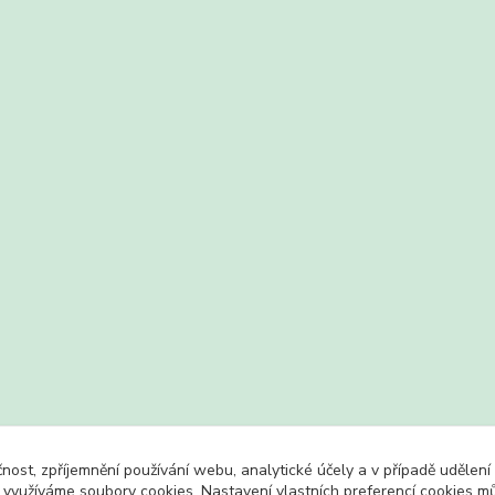
čnost, zpříjemnění používání webu, analytické účely a v případě udělení
y využíváme soubory cookies. Nastavení vlastních preferencí cookies mů