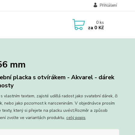
Přihlášení
0
ks
za
0 Kč
 56 mm
ební placka s otvírákem - Akvarel - dárek
hosty
s vlastním textem, zajisté udělá radost jako svatební dárek, či
k, nebo jako pozornost k narozeninám. V objednávce prosím
e texty, který si přejete na placku uvést.Rozměr a způsob
ení zvolte ve variantách produktu.
celý popis