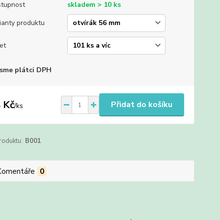
tupnost
skladem > 10 ks
ianty produktu
et
sme plátci DPH
 Kč
Přidat do košíku
/
ks
roduktu:
B001
Komentáře
0