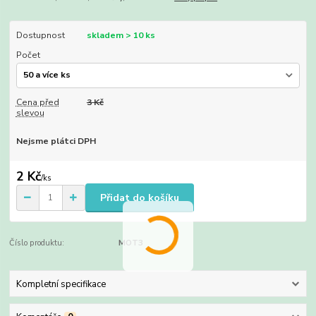
Dostupnost
skladem > 10 ks
Počet
Cena před
3 Kč
slevou
Nejsme plátci DPH
2 Kč
/
ks
Přidat do košíku
Číslo produktu:
MOT3
Kompletní specifikace