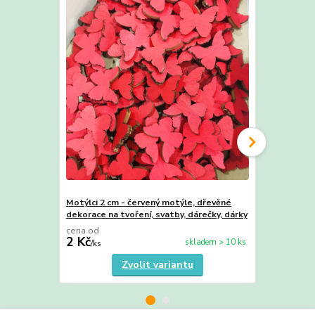
Motýlci 2 cm - červený motýle, dřevěné
Motýlci 2 cm
dekorace na tvoření, svatby, dárečky, dárky
dekorace na 
cena od
cena od
2 Kč
2 Kč
skladem > 10 ks
/
ks
/
ks
Zvolit variantu