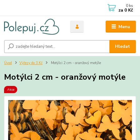
0
ks
za
0 Kč
Menu
Hledat
Úvod
Výřezy do 3 Kč
Motýlci 2 cm - oranžový motýle
Motýlci 2 cm - oranžový motýle
Akce