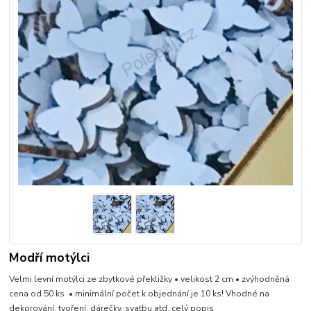
Modří motýlci
Velmi levní motýlci ze zbytkové překližky • velikost 2 cm • zvýhodněná
cena od 50 ks • minimální počet k objednání je 10 ks! Vhodné na
dekorování, tvoření, dárečky, svatbu atd.
celý popis