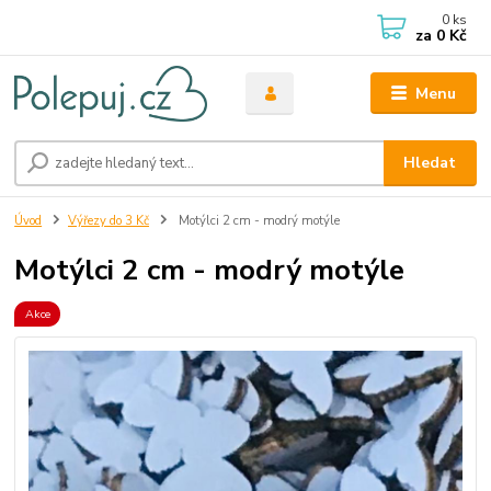
0
ks
za
0 Kč
Menu
Hledat
Úvod
Výřezy do 3 Kč
Motýlci 2 cm - modrý motýle
Motýlci 2 cm - modrý motýle
Akce