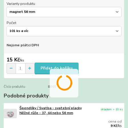
Varianty produktu
Počet
Nejsme plátci DPH
15 Kč
/
ks
Přidat do košíku
Číslo produktu:
B005
Podobné produkty
Špendlíky / Svatba - svatební placky
skladem > 10 ks
Něžné růže - 37, 44 nebo 56 mm
cena od
9 Kč
/
ks