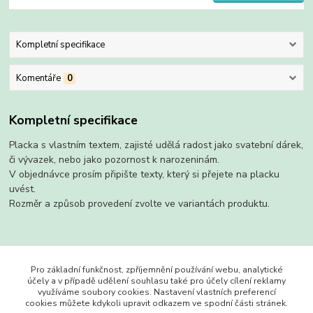
Kompletní specifikace
Komentáře
0
Kompletní specifikace
Placka s vlastním textem, zajisté udělá radost jako svatební dárek,
či vývazek, nebo jako pozornost k narozeninám.
V objednávce prosím připište texty, který si přejete na placku
uvést.
Rozměr a způsob provedení zvolte ve variantách produktu.
Zboží zařazeno v kategoriích
Pro základní funkčnost, zpříjemnění používání webu, analytické
účely a v případě udělení souhlasu také pro účely cílení reklamy
Placky
využíváme soubory cookies. Nastavení vlastních preferencí
cookies můžete kdykoli upravit odkazem ve spodní části stránek.
s magnetem