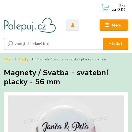
0
ks
za
0 Kč
Menu
Hledat
Úvod
Placky
Magnety / Svatba - svatební placky - 56 mm
Magnety / Svatba - svatební
placky - 56 mm