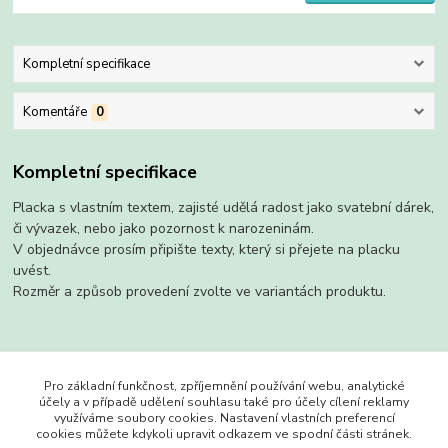
Kompletní specifikace
Komentáře
0
Kompletní specifikace
Placka s vlastním textem, zajisté udělá radost jako svatební dárek,
či vývazek, nebo jako pozornost k narozeninám.
V objednávce prosím připište texty, který si přejete na placku
uvést.
Rozměr a způsob provedení zvolte ve variantách produktu.
Zboží zařazeno v kategoriích
Pro základní funkčnost, zpříjemnění používání webu, analytické
účely a v případě udělení souhlasu také pro účely cílení reklamy
Placky
využíváme soubory cookies. Nastavení vlastních preferencí
cookies můžete kdykoli upravit odkazem ve spodní části stránek.
s magnetem