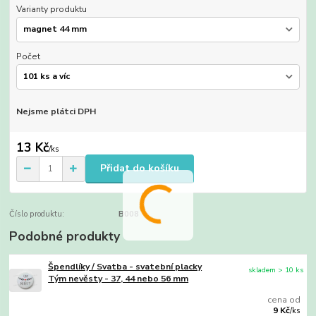
Varianty produktu
Počet
Nejsme plátci DPH
13 Kč
/
ks
Přidat do košíku
Číslo produktu:
B008
Podobné produkty
Špendlíky / Svatba - svatební placky
skladem > 10 ks
Tým nevěsty - 37, 44 nebo 56 mm
cena od
9 Kč
/
ks