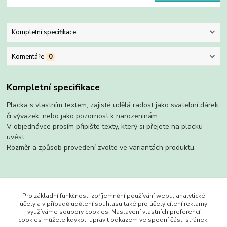
Kompletní specifikace
Komentáře
0
Kompletní specifikace
Placka s vlastním textem, zajisté udělá radost jako svatební dárek,
či vývazek, nebo jako pozornost k narozeninám.
V objednávce prosím připište texty, který si přejete na placku
uvést.
Rozměr a způsob provedení zvolte ve variantách produktu.
Zboží zařazeno v kategoriích
Pro základní funkčnost, zpříjemnění používání webu, analytické
účely a v případě udělení souhlasu také pro účely cílení reklamy
Placky
využíváme soubory cookies. Nastavení vlastních preferencí
cookies můžete kdykoli upravit odkazem ve spodní části stránek.
s magnetem