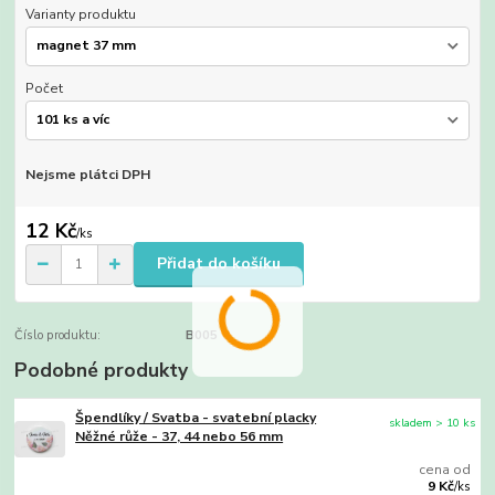
Varianty produktu
Počet
Nejsme plátci DPH
12 Kč
/
ks
Přidat do košíku
Číslo produktu:
B005
Podobné produkty
Špendlíky / Svatba - svatební placky
skladem > 10 ks
Něžné růže - 37, 44 nebo 56 mm
cena od
9 Kč
/
ks