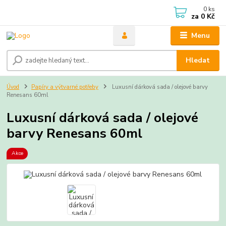
0
ks
za
0 Kč
Menu
Hledat
Úvod
Papíry a výtvarné potřeby
Luxusní dárková sada / olejové barvy
Renesans 60ml
Luxusní dárková sada / olejové
barvy Renesans 60ml
Akce