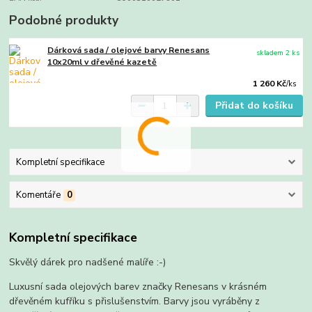
Podobné produkty
Dárková sada / olejové barvy Renesans
skladem 2 ks
10x20ml v dřevěné kazetě
1 260 Kč
/
ks
Přidat do košíku
Kompletní specifikace
Komentáře
0
Kompletní specifikace
Skvělý dárek pro nadšené malíře :-)
Luxusní sada olejových barev značky Renesans v krásném
dřevěném kufříku s přislušenstvím. Barvy jsou vyráběny z