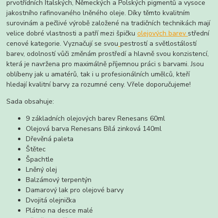
prvotřídních Italských, Německých a Polských pigmentů a vysoce
jakostního rafinovaného lněného oleje. Díky těmto kvalitním
surovinám a pečlivé výrobě založené na tradičních technikách mají
velice dobré vlastnosti a patří mezi špičku
olejových barev
střední
cenové kategorie. Vyznačují se svou
pestrostí a světlostálostí
barev, odolností vůči změnám prostředí a hlavně svou konzistencí,
která je navržena pro maximálně příjemnou práci s barvami. Jsou
oblíbeny jak u amatérů, tak i u profesionálních umělců, kteří
hledají kvalitní barvy za rozumné ceny. Vřele doporučujeme!
Sada obsahuje:
9 základních olejových barev Renesans 60ml
Olejová barva Renesans Bílá zinková 140ml
Dřevěná paleta
Štětec
Špachtle
Lněný olej
Balzámový terpentýn
Damarový lak pro olejové barvy
Dvojitá olejnička
Plátno na desce malé