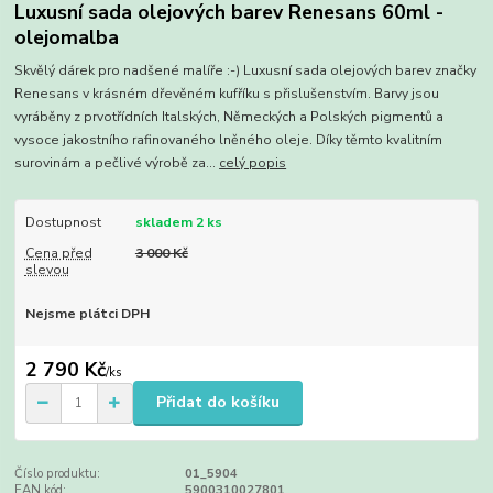
Luxusní sada olejových barev Renesans 60ml -
olejomalba
Skvělý dárek pro nadšené malíře :-) Luxusní sada olejových barev značky
Renesans v krásném dřevěném kufříku s přislušenstvím. Barvy jsou
vyráběny z prvotřídních Italských, Německých a Polských pigmentů a
vysoce jakostního rafinovaného lněného oleje. Díky těmto kvalitním
surovinám a pečlivé výrobě za...
celý popis
Dostupnost
skladem 2 ks
Cena před
3 000 Kč
slevou
Nejsme plátci DPH
2 790 Kč
/
ks
Přidat do košíku
Číslo produktu:
01_5904
EAN kód:
5900310027801