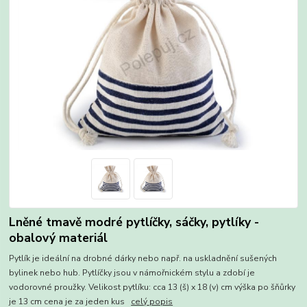
Lněné tmavě modré pytlíčky, sáčky, pytlíky -
obalový materiál
Pytlík je ideální na drobné dárky nebo např. na uskladnění sušených
bylinek nebo hub. Pytlíčky jsou v námořnickém stylu a zdobí je
vodorovné proužky. Velikost pytlíku: cca 13 (š) x 18 (v) cm výška po šňůrky
je 13 cm cena je za jeden kus
celý popis