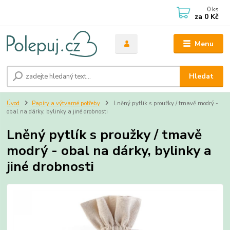
0
ks
za
0 Kč
Menu
Hledat
Úvod
Papíry a výtvarné potřeby
Lněný pytlík s proužky / tmavě modrý -
obal na dárky, bylinky a jiné drobnosti
Lněný pytlík s proužky / tmavě
modrý - obal na dárky, bylinky a
jiné drobnosti