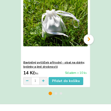
Bavlněný pytlíček přírodní - obal na dárky,
Lněný pytlík
bylinky a jiné drobnosti
dárky, bylink
14 Kč
35 Kč
Skladem > 10 ks
/
ks
/
ks
Přidat do košíku
Zboží zařazeno v kategoriích