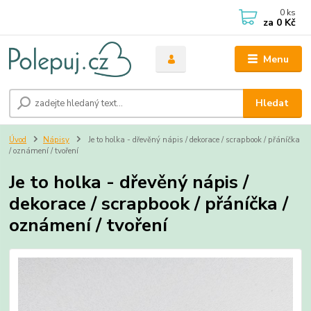
0
ks
za
0 Kč
Menu
Hledat
Úvod
Nápisy
Je to holka - dřevěný nápis / dekorace / scrapbook / přáníčka
/ oznámení / tvoření
Je to holka - dřevěný nápis /
dekorace / scrapbook / přáníčka /
oznámení / tvoření