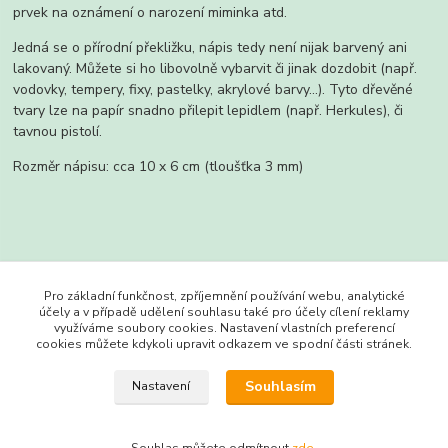
prvek na oznámení o narození miminka atd.
Jedná se o přírodní překližku, nápis tedy není nijak barvený ani
lakovaný. Můžete si ho libovolně vybarvit či jinak dozdobit (např.
vodovky, tempery, fixy, pastelky, akrylové barvy...). Tyto dřevěné
tvary lze na papír snadno přilepit lepidlem (např. Herkules), či
tavnou pistolí.
Rozměr nápisu: cca 10 x 6 cm (tloušťka 3 mm)
Zboží zařazeno v kategoriích
Pro základní funkčnost, zpříjemnění používání webu, analytické
účely a v případě udělení souhlasu také pro účely cílení reklamy
Nápisy
využíváme soubory cookies. Nastavení vlastních preferencí
cookies můžete kdykoli upravit odkazem ve spodní části stránek.
Svatba a narozeniny
Souhlasím
Nastavení