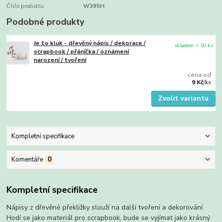
Číslo produktu:
W395H
Podobné produkty
Je to kluk - dřevěný nápis / dekorace /
skladem > 10 ks
scrapbook / přáníčka / oznámení
narození / tvoření
cena od
9 Kč
/
ks
Zvolit variantu
Kompletní specifikace
Komentáře
0
Kompletní specifikace
Nápisy z dřevěné překližky slouží na další tvoření a dekorování.
Hodí se jako materiál pro scrapbook, bude se vyjímat jako krásný