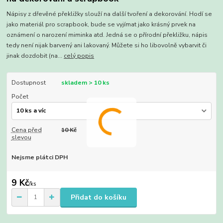
Nápisy z dřevěné překližky slouží na další tvoření a dekorování. Hodí se
jako materiál pro scrapbook, bude se vyjímat jako krásný prvek na
oznámení o narození miminka atd. Jedná se o přírodní překližku, nápis
tedy není nijak barvený ani lakovaný. Můžete si ho libovolně vybarvit či
jinak dozdobit (na...
celý popis
Dostupnost
skladem > 10 ks
Počet
Cena před
10 Kč
slevou
Nejsme plátci DPH
9 Kč
/
ks
Přidat do košíku