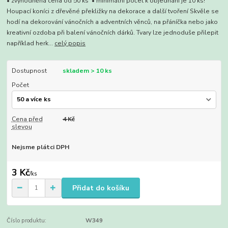
• zvýhodněná cena od 50 ks • minimální počet k objednání je 10 ks!
Houpací koníci z dřevěné překližky na dekorace a další tvoření Skvěle se
hodí na dekorování vánočních a adventních věnců, na přáníčka nebo jako
kreativní ozdoba při balení vánočních dárků. Tvary lze jednoduše přilepit
například herk...
celý popis
Dostupnost
skladem > 10 ks
Počet
Cena před
4 Kč
slevou
Nejsme plátci DPH
3 Kč
/
ks
Přidat do košíku
Číslo produktu:
W349