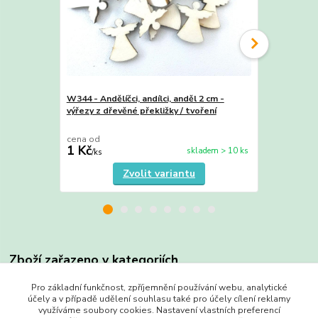
W344 - Andělíčci, andílci, anděl 2 cm -
Zvonky / zvo
výřezy z dřevěné překližky / tvoření
tvoření a d
cena od
cena od
1 Kč
2 Kč
skladem > 10 ks
/
ks
/
ks
Zvolit variantu
Zboží zařazeno v kategoriích
Výřezy do 3 Kč
Pro základní funkčnost, zpříjemnění používání webu, analytické
účely a v případě udělení souhlasu také pro účely cílení reklamy
Vánoce
využíváme soubory cookies. Nastavení vlastních preferencí