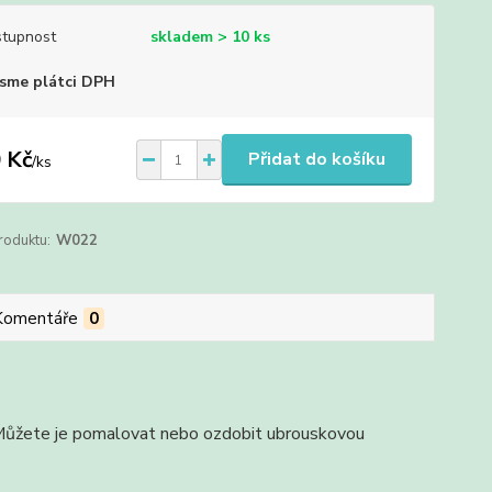
tupnost
skladem > 10 ks
sme plátci DPH
 Kč
Přidat do košíku
/
ks
roduktu:
W022
Komentáře
0
e. Můžete je pomalovat nebo ozdobit ubrouskovou