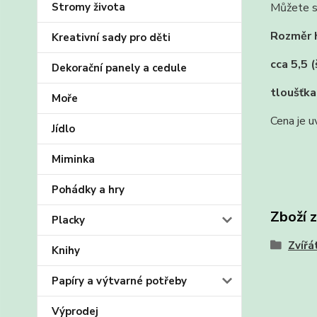
Stromy života
Můžete si
Rozměr h
Kreativní sady pro děti
cca 5,5 (
Dekorační panely a cedule
tloušťk
Moře
Cena je u
Jídlo
Miminka
Pohádky a hry
Zboží 
Placky
Zvířá
Knihy
Papíry a výtvarné potřeby
Výprodej