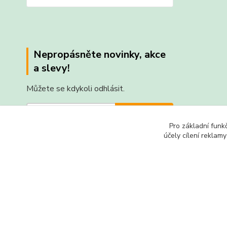
Nepropásněte novinky, akce
a slevy!
Můžete se kdykoli odhlásit.
Přihlásit se
Pro základní funk
Souhlasím se
zpracováním osobních údajů
za účelem
účely cílení reklam
rozesílky newsletteru.