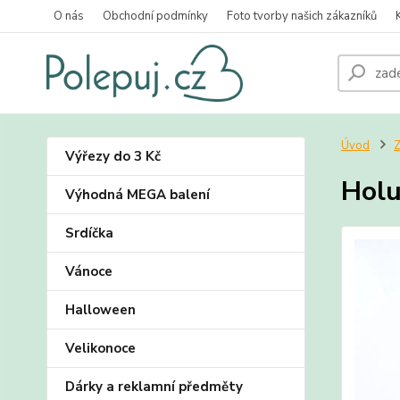
O nás
Obchodní podmínky
Foto tvorby našich zákazníků
Úvod
Z
Výřezy do 3 Kč
Holu
Výhodná MEGA balení
Srdíčka
Vánoce
Halloween
Velikonoce
Dárky a reklamní předměty