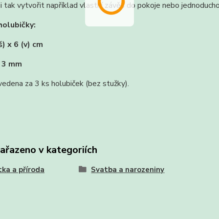
 tak vytvořit například vlastní závěs do pokoje nebo jednoduch
olubičky:
š) x 6 (v) cm
a 3 mm
vedena za 3 ks holubiček (bez stužky).
zařazeno v kategoriích
tka a příroda
Svatba a narozeniny