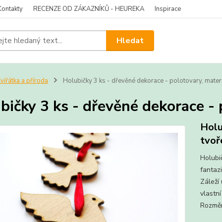
Kontakty
RECENZE OD ZÁKAZNÍKŮ - HEUREKA
Inspirace
Hledat
vířátka a příroda
Holubičky 3 ks - dřevěné dekorace - polotovary, materi
bičky 3 ks - dřevěné dekorace - 
Holu
tvoř
Holubič
fantaz
Záleží 
vlastn
Rozměr 