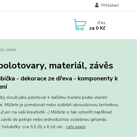
Přihlášení
0
ks
za
0 Kč
ál, závěs
polotovary, materiál, závěs
bička - dekorace ze dřeva - komponenty k
ení
ky slouží jako polotovar k dalšímu tvoření podle vlastní
ie. Můžete je pomalovat nebo ozdobit ubrouskovou technikou.
už jen na vaší kreativitě :-) Můžete si tak vytvořit například
í závěs do pokoje nebo jednoduchou ozdobnou girlandu.
holubičky: cca 5,5 (š) x 6 (v) cm...
celý popis