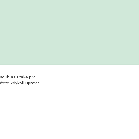
 souhlasu také pro
žete kdykoli upravit
Vytvořeno na
Eshop-rychle.cz