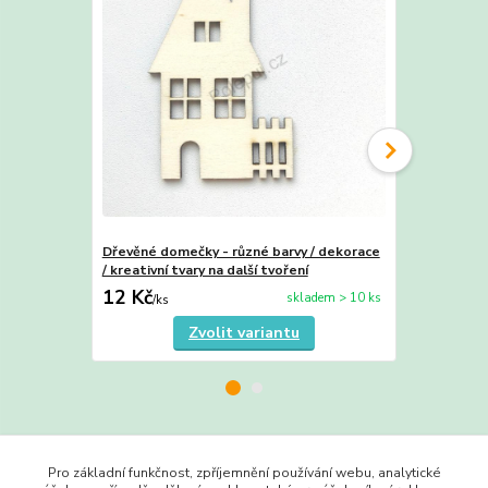
Dřevěné domečky - různé barvy / dekorace
Dřevěné dom
/ kreativní tvary na další tvoření
/ kreativní t
12 Kč
10 Kč
skladem > 10 ks
/
ks
/
ks
Zvolit variantu
Zboží zařazeno v kategoriích
Pro základní funkčnost, zpříjemnění používání webu, analytické