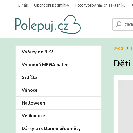
O nás
Obchodní podmínky
Foto tvorby našich zákazníků
Úvod
P
Výřezy do 3 Kč
Děti
Výhodná MEGA balení
Srdíčka
Vánoce
Halloween
Velikonoce
Dárky a reklamní předměty