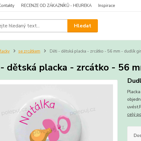
Kontakty
RECENZE OD ZÁKAZNÍKŮ - HEUREKA
Inspirace
Hledat
lacky
se zrcátkem
Děti - dětská placka - zrcátko - 56 mm - dudlík gi
 - dětská placka - zrcátko - 56 
Dudl
Placka
objedná
uvést.
celý p
Dos