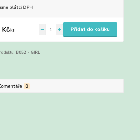
sme plátci DPH
 Kč
Přidat do košíku
/
ks
roduktu:
B052 - GIRL
Komentáře
0