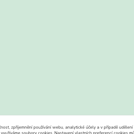
čnost, zpříjemnění používání webu, analytické účely a v případě udělení
y využíváme soubory cookies. Nastavení vlastních preferencí cookies mů