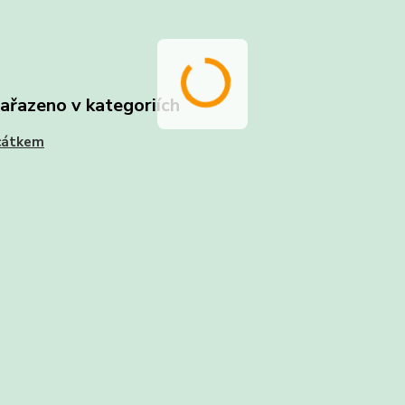
zařazeno v kategoriích
cátkem