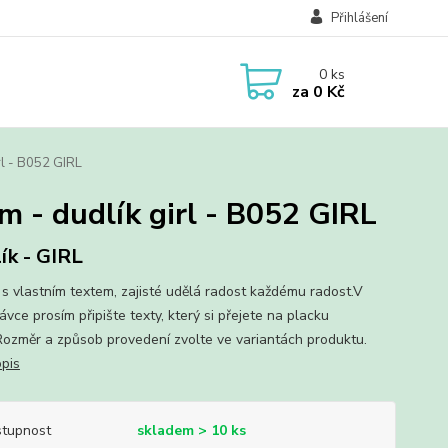
Přihlášení
0
ks
za
0 Kč
rl - B052 GIRL
mm - dudlík girl - B052 GIRL
ík - GIRL
 s vlastním textem, zajisté udělá radost každému radost.V
vce prosím připište texty, který si přejete na placku
Rozměr a způsob provedení zvolte ve variantách produktu.
opis
tupnost
skladem > 10 ks