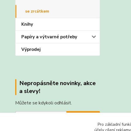
se zrcátkem
Knihy
Papíry a výtvarné potřeby
Výprodej
Nepropásněte novinky, akce
a slevy!
Můžete se kdykoli odhlásit.
Přihlásit se
Pro základní funk
Souhlasím se
zpracováním osobních údajů
za účelem
účely cílení reklam