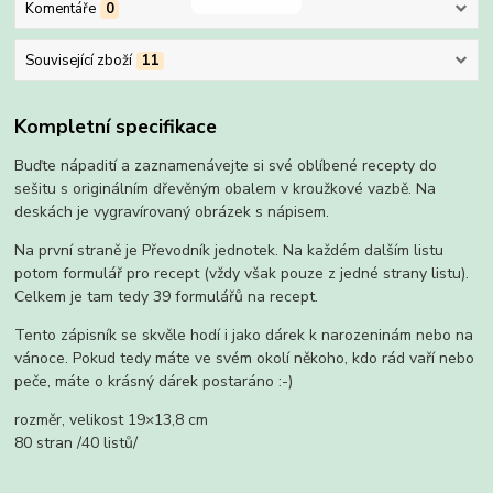
Komentáře
0
Související zboží
11
Kompletní specifikace
Buďte nápadití a zaznamenávejte si své oblíbené recepty do
sešitu s originálním dřevěným obalem v kroužkové vazbě. Na
deskách je vygravírovaný obrázek s nápisem.
Na první straně je Převodník jednotek. Na každém dalším listu
potom formulář pro recept (vždy však pouze z jedné strany listu).
Celkem je tam tedy 39 formulářů na recept.
Tento zápisník se skvěle hodí i jako dárek k narozeninám nebo na
vánoce. Pokud tedy máte ve svém okolí někoho, kdo rád vaří nebo
peče, máte o krásný dárek postaráno :-)
rozměr, velikost 19×13,8 cm
80 stran /40 listů/