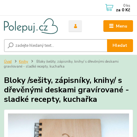
0
ks
za
0 Kč
Menu
Hledat
Úvod
Knihy
Bloky /sešity, zápisníky, knihy/ s dřevěnými deskami
gravírované - sladké recepty, kuchařka
Bloky /sešity, zápisníky, knihy/ s
dřevěnými deskami gravírované -
sladké recepty, kuchařka