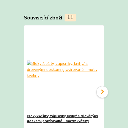
Související zboží
11
Bloky /sešity, zápisníky, knihy/ s dřevěnými
Bloky /sešity
deskami gravírované - motiv květiny
deskami grav