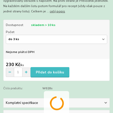
vygravírovaný obrázek s nápisem. Na první straně je Převodník jednotek.
Na každém dalším listu potom formulář pro recept (vždy však pouze z
jedné strany listu). Celkem je ...
celý popis
Dostupnost
skladem > 10 ks
Počet
Nejsme plátci DPH
230 Kč
/
ks
Přidat do košíku
Číslo produktu:
W028s
Kompletní specifikace